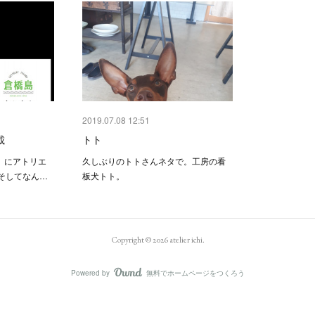
2019.07.08 12:51
載
トト
号』にアトリエ
久しぶりのトトさんネタで。工房の看
そしてなん…
板犬トト。
Copyright ©
2026
atelier ichi
.
Powered by
無料でホームページをつくろう
AmebaOwnd